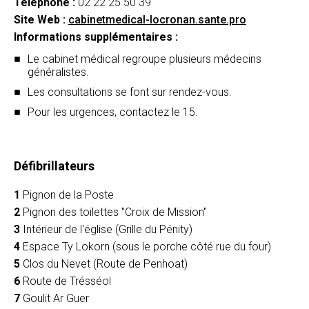
Téléphone :
02 22 25 50 39
Site Web :
cabinetmedical-locronan.sante.pro
Informations supplémentaires :
Le cabinet médical regroupe plusieurs médecins
généralistes.
Les consultations se font sur rendez-vous.
Pour les urgences, contactez le 15.
Défibrillateurs
1
Pignon de la Poste
2
Pignon des toilettes "Croix de Mission"
3
Intérieur de l'église (Grille du Pénity)
4
Espace Ty Lokorn (sous le porche côté rue du four)
5
Clos du Nevet (Route de Penhoat)
6
Route de Trésséol
7
Goulit Ar Guer